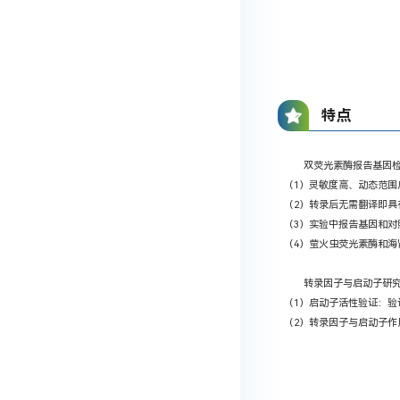
特点
双荧光素酶报告基因
（1）灵敏度高、动态范围
（2）转录后无需翻译即具
（3）实验中报告基因和对
（4）萤火虫荧光素酶和
转录因子与启动子研
（1）启动子活性验证：验
（2）转录因子与启动子