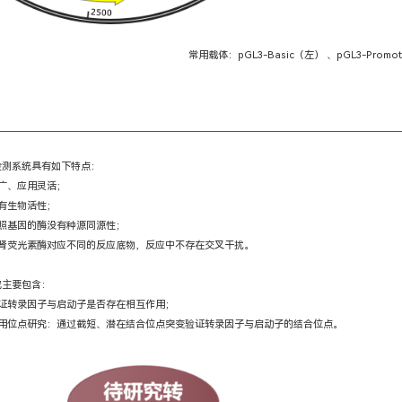
常用载体：pGL3-Basic（左） 、pGL3-Promo
检测系统具有如下特点：
广、应用灵活；
有生物活性；
照基因的酶没有种源同源性；
海肾荧光素酶对应不同的反应底物，反应中不存在交叉干扰。
究主要包含：
证转录因子与启动子是否存在相互作用；
作用位点研究：通过截短、潜在结合位点突变验证转录因子与启动子的结合位点。