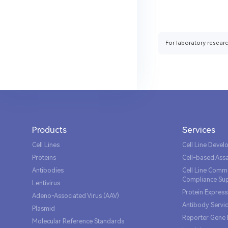
For laboratory researc
Products
Services
Cell Lines
Cell Line Deve
Proteins
Cell-based Ass
Antibodies
Cell Line Comme
Compliance Su
Lentivirus
Protein Express
Adeno-Associated Virus (AAV)
Antibody Servi
Plasmid
Reporter Gene 
Molecular Reference Standards