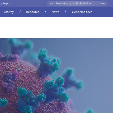
ry Begins
Leave Your Comment & Get 20% Off
More>
Share Your Cell Line Experience. Get Rewarded.
More>
/
/
/
Activity
Resource
News
Genomeditech
Free Shipping for In-Stock Functional Cell Line
More>