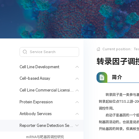
Current position：
Te
转录因子调控
Cell Line Development
简介
Cell-based Assay
Cell Line Commercial Licensing & Compliance Support
转录因子是一类参与
转录起始位点TSS上游-2
Protein Expression
调控作用。
Antibody Services
启动子是基因的一个
制基因活动的。也就是说
Reporter Gene Detection Services
开始基因的转录。但真核
miRNA与靶基因调控研究