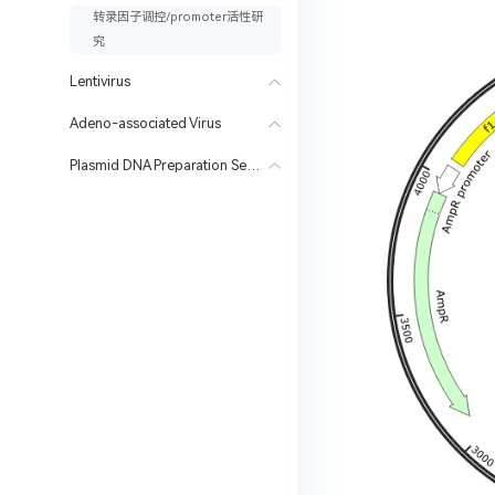
转录因子调控/promoter活性研
究
Lentivirus
Adeno-associated Virus
Plasmid DNA Preparation Services