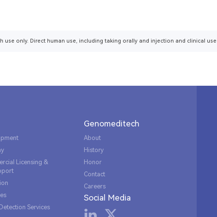
h use only. Direct human use, including taking orally and injection and clinical use
Genomeditech
lopment
About
ay
History
rcial Licensing &
Honor
pport
Contact
ion
Careers
ces
Social Media
Detection Services