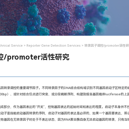
chnical Service
>
Reporter Gene Detection Services
> 转录因子调控/promoter活性
/promoter活性研究
基因转录调控的重要调节因子。不同转录因子的DNA结合结构域识别不同基因启动子区特定的
000bp）、或针对结合位点进行突变、或分段截断序列，构建到报告基因载体luciferas
组成部分，作为基因表达的“开关”，控制基因表达的起始时间和表达的程度。启动子本身并不
启动子是指能启动基因转录的序列，启动子对基因的表达是必须的，如果一个基因要表达，那么
生物基因在
无转录因子时处于不表达状态，因为RNA聚合酶自身无法启动基因的转录，只有当