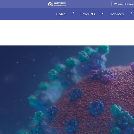
Where Discove
/
/
/
Home
Products
Services