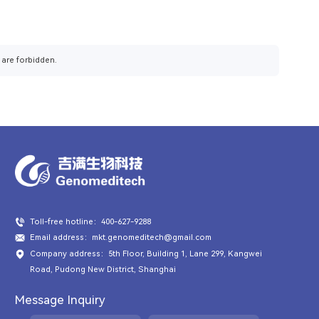
 are forbidden.
Toll-free hotline：400-627-9288
Email address：mkt.genomeditech@gmail.com
Company address：5th Floor, Building 1, Lane 299, Kangwei
Road, Pudong New District, Shanghai
Message Inquiry