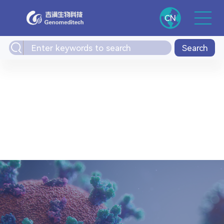
CN
Search
port