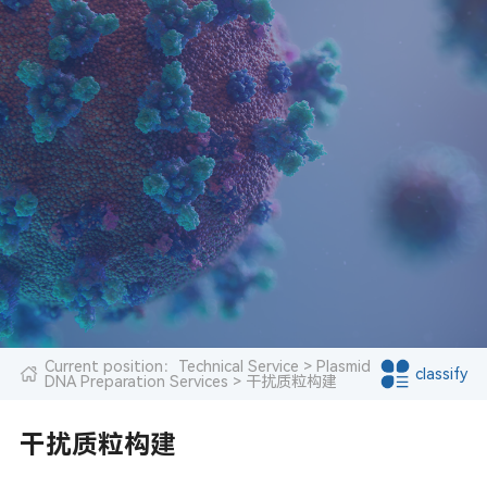
Current position：
Technical Service
>
Plasmid
classify
DNA Preparation Services
> 干扰质粒构建
干扰质粒构建